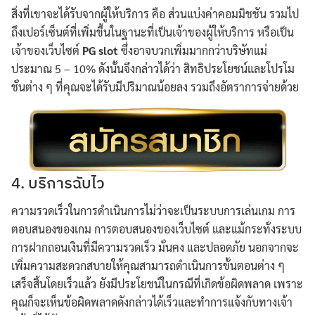
สิ่งที่เขาจะได้รับจากผู้ให้บริการ คือ ส่วนแบ่งค่าคอมมิชชัน รวมไป
ถึงเปอร์เซ็นต์ที่เพิ่มขึ้นในฐานะที่เป็นเจ้าของผู้ให้บริการ หรือเป็น
เจ้าของเว็บไซต์
PG slot
ซึ่งอาจบวกเพิ่มมากกว่าบริษัทแม่
ประมาณ 5 – 10% ดังนั้นจึงกล่าวได้ว่า สิทธิประโยชน์และโปรโม
ชั่นต่าง ๆ ที่คุณจะได้รับมีปริมาณน้อยลง รวมถึงอัตราการจ่ายด้วย
4. บริการฉับไว
ความรวดเร็วในการดำเนินการไม่ว่าจะเป็นระบบการเล่นเกม การ
ตอบสนองของเกม การตอบสนองของเว็บไซต์ และแม้กระทั่งระบบ
การฝากถอนเงินที่มีความรวดเร็ว มั่นคง และปลอดภัย นอกจากจะ
เพิ่มความสะดวกสบายให้คุณสามารถดำเนินการขั้นตอนต่าง ๆ
เสร็จสิ้นโดยเร็วแล้ว ยังมีประโยชน์ในกรณีที่เกิดข้อผิดพลาด เพราะ
คุณก็จะเห็นข้อผิดพลาดดังกล่าวได้เร็วและทำการแจ้งกับทางเจ้า