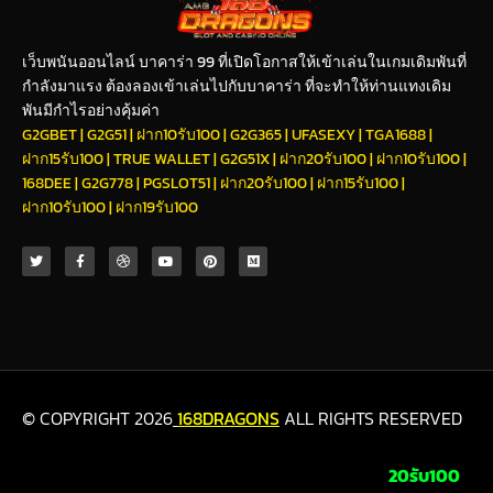
เว็บพนันออนไลน์ บาคาร่า 99 ที่เปิดโอกาสให้เข้าเล่นในเกมเดิมพันที่
กำลังมาแรง ต้องลองเข้าเล่นไปกับบาคาร่า ที่จะทำให้ท่านแทงเดิม
พันมีกำไรอย่างคุ้มค่า
G2GBET
|
G2G51
|
ฝาก10รับ100
|
G2G365
|
UFASEXY
|
TGA1688
|
ฝาก15รับ100
|
TRUE WALLET
|
G2G51X
|
ฝาก20รับ100
|
ฝาก10รับ100
|
168DEE
|
G2G778
|
PGSLOT51
|
ฝาก20รับ100
|
ฝาก15รับ100
|
ฝาก10รับ100
|
ฝาก19รับ100
© COPYRIGHT 2026
168DRAGONS
ALL RIGHTS RESERVED
20รับ100