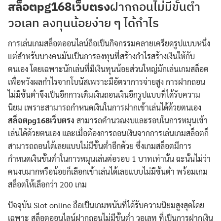
สล็อตpg168เว็บตรง
ฝากถอนไม่มีขั้นต่ำ
วอเลท ลงทุนน้อยง่าย ๆ ได้กำไร
การเล่นเกมสล็อตออนไลน์ถือเป็นกิจกรรมคลายเครียดรูปแบบหนึ่ง
แต่สำหรับบางคนมันเป็นการลงทุนที่สร้างกำไรสร้างเงินให้กับ
ตนเอง โดยเฉพาะนักเล่นที่มีเงินทุนน้อยส่วนใหญ่มักเล่นเกมสล็อต
เพื่อหวังผลกำไรจากโบนัสเพราะมีอัตราการจ่ายสูง การฝากถอน
ไม่มีขั้นต่ำจึงเป็นอีกการเติมเงินถอนเงินอีกรูปแบบที่ได้รับความ
นิยม เพราะสามารถกำหนดเงินในการฝากเข้าเล่นได้ด้วยตนเอง
สล็อตpg168เว็บตรง
สามารถคำนวณงบและรอบในการหมุนเข้า
เล่นได้ด้วยตนเอง และเมื่อต้องการถอนเงินจากการเล่นเกมสล็อตก็
สามารถถอนได้เลยแบบไม่มีขั้นต่ำอีกด้วย ซึ่งเกมสล็อตมีการ
กำหนดเงินขั้นต่ำในการหมุนเล่นต่อรอบ 1 บาทเท่านั้น ฉะนั้นไม่ว่า
คนงบมากหรือน้อยก็เลือกเข้าเล่นได้เลยแบบไม่มีขั้นต่ำ พร้อมเกม
สล็อตให้เลือกว่า 200 เกม
ปัจจุบัน Slot online ถือเป็นเกมพนันที่ได้รับความนิยมสูงสุดโดย
เฉพาะ สล็อตออนไลน์ฝากถอนไม่มีขั้นต่ำ วอเลท ที่เป็นการฝากเงิน